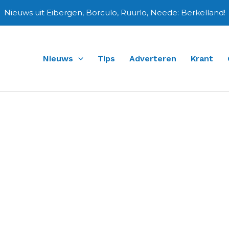
Nieuws uit Eibergen, Borculo, Ruurlo, Neede: Berkelland!
Nieuws
Tips
Adverteren
Krant