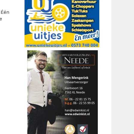
 Één
e