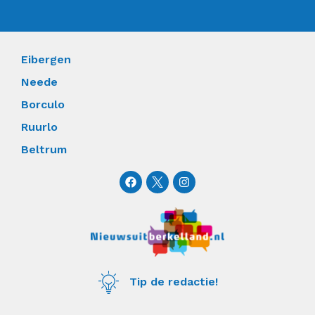
Eibergen
Neede
Borculo
Ruurlo
Beltrum
F
I
a
n
c
s
e
t
b
a
o
g
o
r
k
a
m
Tip de redactie!