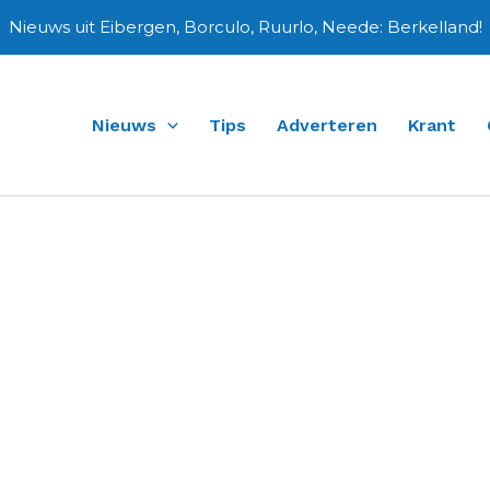
Nieuws uit Eibergen, Borculo, Ruurlo, Neede: Berkelland!
Nieuws
Tips
Adverteren
Krant