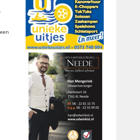
e
een