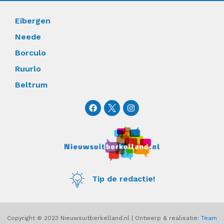
Eibergen
Neede
Borculo
Ruurlo
Beltrum
F
I
a
n
c
s
e
t
b
a
o
g
o
r
k
a
m
Tip de redactie!
Copyright © 2023 Nieuwsuitberkelland.nl | Ontwerp & realisatie:
Team