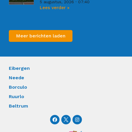
5 augustus, 2026
07:40
Lees verder »
Meer berichten laden
Eibergen
Neede
Borculo
Ruurlo
Beltrum
F
I
a
n
c
s
e
t