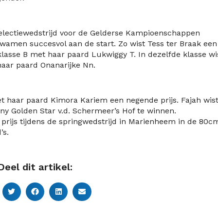
selectiewedstrijd voor de Gelderse Kampioenschappen
kwamen succesvol aan de start. Zo wist Tess ter Braak een
 klasse B met haar paard Lukwiggy T. In dezelfde klasse wi
 haar paard Onanarijke Nn.
et haar paard Kimora Kariem een negende prijs. Fajah wis
ony Golden Star v.d. Schermeer’s Hof te winnen.
prijs tijdens de springwedstrijd in Marienheem in de 80c
’s.
Deel dit artikel: