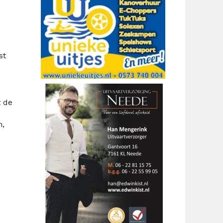
st
t de
m,