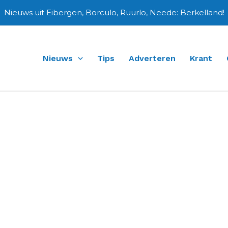
Nieuws uit Eibergen, Borculo, Ruurlo, Neede: Berkelland!
Nieuws
Tips
Adverteren
Krant