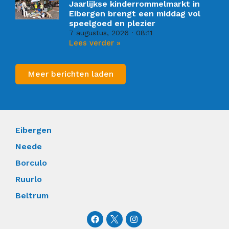
Jaarlijkse kinderrommelmarkt in
Eibergen brengt een middag vol
speelgoed en plezier
7 augustus, 2026
08:11
Lees verder »
Meer berichten laden
Eibergen
Neede
Borculo
Ruurlo
Beltrum
F
I
a
n