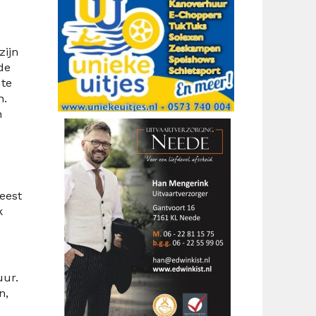
zijn
de
 te
n.
n
feest
k
uur.
n,