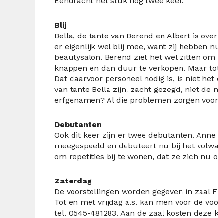
Eendracht het stuk nog twee keer.
Blij
Bella, de tante van Berend en Albert is ove
er eigenlijk wel blij mee, want zij hebben n
beautysalon. Berend ziet het wel zitten om 
knappen en dan duur te verkopen. Maar to
Dat daarvoor personeel nodig is, is niet h
van tante Bella zijn, zacht gezegd, niet de 
erfgenamen? Al die problemen zorgen voor a
Debutanten
Ook dit keer zijn er twee debutanten. Anne 
meegespeeld en debuteert nu bij het volwa
om repetities bij te wonen, dat ze zich nu o
Zaterdag
De voorstellingen worden gegeven in zaal Fl
Tot en met vrijdag a.s. kan men voor de voor
tel. 0545-481283. Aan de zaal kosten deze 