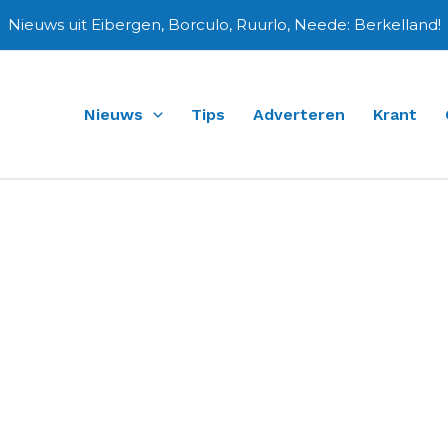
Nieuws uit Eibergen, Borculo, Ruurlo, Neede: Berkelland!
Nieuws
Tips
Adverteren
Krant