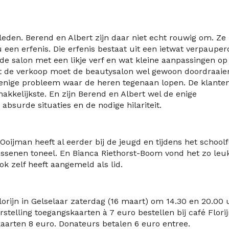
rleden. Berend en Albert zijn daar niet echt rouwig om. Ze 
u een erfenis. Die erfenis bestaat uit een ietwat verpauper
de salon met een likje verf en wat kleine aanpassingen op
t de verkoop moet de beautysalon wel gewoon doordraaie
et enige probleem waar de heren tegenaan lopen. De klante
makkelijkste. En zijn Berend en Albert wel de enige
bsurde situaties en de nodige hilariteit.
Ooijman heeft al eerder bij de jeugd en tijdens het school
ssenen toneel. En Bianca Riethorst-Boom vond het zo leu
ok zelf heeft aangemeld als lid.
orijn in Gelselaar zaterdag (16 maart) om 14.30 en 20.00 
stelling toegangskaarten à 7 euro bestellen bij café Florij
kaarten 8 euro. Donateurs betalen 6 euro entree.