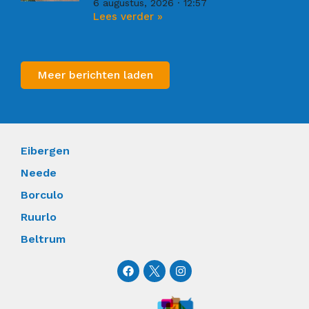
6 augustus, 2026
12:57
Lees verder »
Meer berichten laden
Eibergen
Neede
Borculo
Ruurlo
Beltrum
F
I
a
n
c
s
e
t
b
a