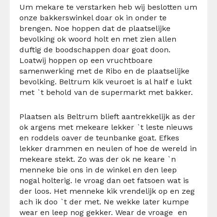
Um
mekare
te
verstarken
heb wij
beslotten
um
onze bakkerswinkel
doar
ok in onder te
brengen. Noe hoppen dat de plaatselijke
bevolking ok woord holt en met zien allen
duftig
de boodschappen
doar
goat
doon
.
Loat
wij hoppen op een
vruchtboare
samenwerking met de
Ribo
en de plaatselijke
bevolking. Beltrum kik
veuroet
is al half e lukt
met `t
behold
van de supermarkt met bakker
.
Plaatsen als Beltrum blieft aantrekkelijk as der
ok
argens
met
mekeare
lekker `t leste nieuws
en roddels
oaver
de
teunbanke
goat
. Efkes
lekker drammen en
neulen
of hoe de wereld in
mekeare
stekt. Zo was der ok ne
keare
`n
menneke
bie ons in de winkel en den leep
nogal holterig. Ie
vroag
dan
oet
fatsoen wat is
der loos. Het
menneke
kik
vrendelijk
op en zeg
ach ik
doo
`t der met. Ne
wekke
later
kumpe
wear
en leep nog gekker.
Wear
de
vroage
en