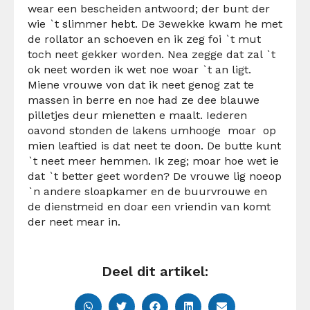
wear
een bescheiden antwoord; der
bunt
der
wie `t slimmer hebt. De 3
e
wekke
kwam he met
de rollator
an
schoeven
en ik zeg
foi
`t
mut
toch neet gekker worden.
Nea
zegge dat zal `t
ok neet worden
ik wet
noe
woar
`t
an
ligt.
Miene
vrouwe
von
dat ik neet
genog
zat te
massen
in
berre
en
noe
had ze
dee
blauwe
pilletjes deur
mien
etten e maalt.
Iederen
oavond
stonden de lakens
umhooge
moar
op
mien
leaftied
is dat neet te
doon
. De
butte
kunt
`t neet meer hemmen. Ik zeg;
moar
hoe wet ie
dat `t
better
geet
worden? De
vrouwe
lig
noe
op
`n andere
sloapkamer
en de
buurvrouwe
en
de dienstmeid en
doar
een vriendin van komt
der neet
mear
in.
Deel dit artikel: