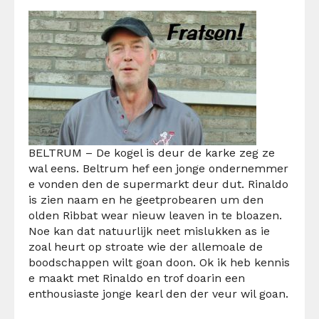
BELTRUM – De kogel is
deur de
karke
zeg
ze
wal eens. Beltrum hef een jonge
ondernemmer
e vonden den de supermarkt deur dut.
Rinaldo
is zien naam en he
geet
probearen
um
den
olden
Ribbat
wear
nieuw
leaven
in te
bloazen
.
Noe kan dat natuurlijk neet mislukken as ie
zoal
heurt
op
stroate
wie der
allemoale
de
boodschappen wilt
goan
doon
. Ok ik heb kennis
e maakt met
Rinaldo
en trof
doarin
een
enthousiaste jonge
kearl
den der veur wil
goan
.