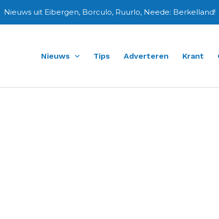
Nieuws uit Eibergen, Borculo, Ruurlo, Neede: Berkelland!
Nieuws
Tips
Adverteren
Krant