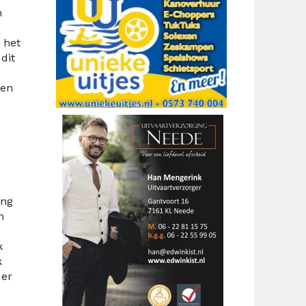
n
 het
dit
 en
ing
n
k
k
 er