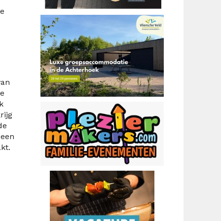
de
van
de
k
rijg
de
 een
kt.