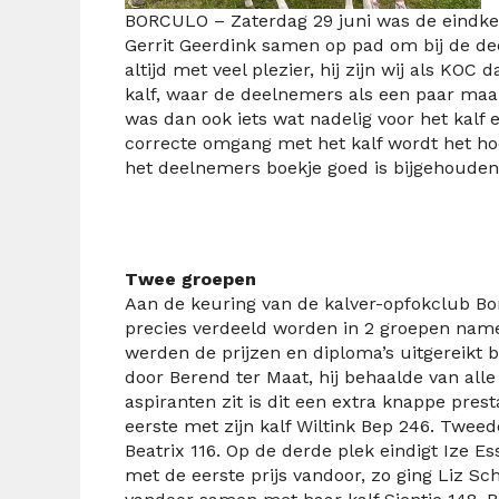
BORCULO – Zaterdag 29 juni was de eindkeur
Gerrit Geerdink samen op pad om bij de dee
altijd met veel plezier, hij zijn wij als K
kalf, waar de deelnemers als een paar maa
was dan ook iets wat nadelig voor het kalf
correcte omgang met het kalf wordt het ho
het deelnemers boekje goed is bijgehouden”
Twee groepen
Aan de keuring van de kalver-opfokclub Bo
precies verdeeld worden in 2 groepen name
werden de prijzen en diploma’s uitgereikt 
door Berend ter Maat, hij behaalde van all
aspiranten zit is dit een extra knappe pres
eerste met zijn kalf Wiltink Bep 246. Tweed
Beatrix 116. Op de derde plek eindigt Ize E
met de eerste prijs vandoor, zo ging Liz Sc