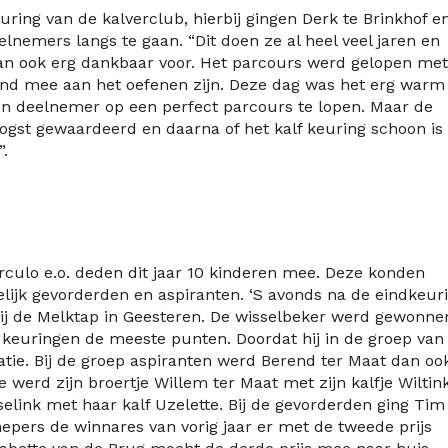
ing van de kalverclub, hierbij gingen Derk te Brinkhof e
lnemers langs te gaan. “Dit doen ze al heel veel jaren en
OC dan ook erg dankbaar voor. Het parcours werd gelopen met
nd mee aan het oefenen zijn. Deze dag was het erg warm 
 en deelnemer op een perfect parcours te lopen. Maar de
ogst gewaardeerd en daarna of het kalf keuring schoon is
.
rculo e.o. deden dit jaar 10 kinderen mee. Deze konden
lijk gevorderden en aspiranten. ‘S avonds na de eindkeur
bij de Melktap in Geesteren. De wisselbeker werd gewonne
e keuringen de meeste punten. Doordat hij in de groep van
tatie. Bij de groep aspiranten werd Berend ter Maat dan oo
e werd zijn broertje Willem ter Maat met zijn kalfje Wiltin
sselink met haar kalf Uzelette. Bij de gevorderden ging Tim
hepers de winnares van vorig jaar er met de tweede prijs