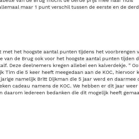
Babette van de Brug mocht de derde prijs mee naar huis
allemaal maar 1 punt verschil tussen de eerste en de der
t met het hoogste aantal punten tijdens het voorbrengen 
te van de Brug ook voor het hoogste aantal punten tijden 
alf. Deze deelnemers kregen allebei een kalverdekje. ” Oo
ijk Tim die 5 keer heeft meegedaan aan de KOC, hiervoor k
 jarige namelijk Britt Dijkman die 5 jaar werd en daarmee 
 deken cadeau namens de KOC. We hebben er dit jaar weer
 daarom iedereen bedanken die dit mogelijk heeft gemaa