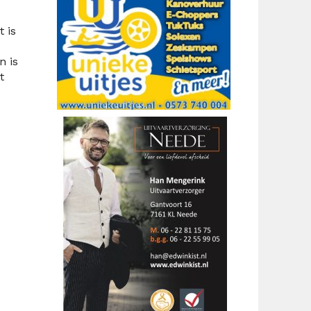
 is
n is
t