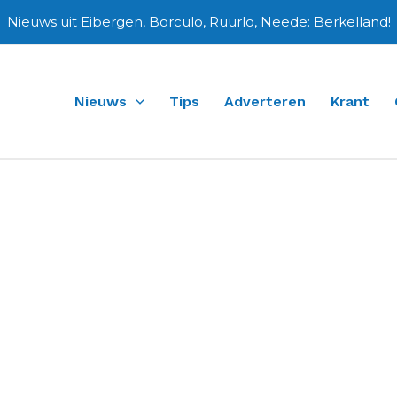
Nieuws uit Eibergen, Borculo, Ruurlo, Neede: Berkelland!
Nieuws
Tips
Adverteren
Krant