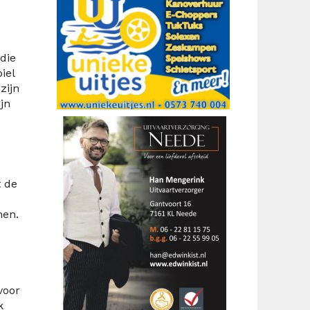
die
iel
zijn
jn
t de
nen.
voor
k