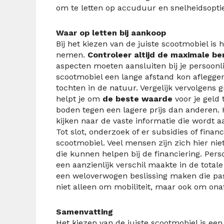
om te letten op accuduur en snelheidsoptie
Waar op letten bij aankoop
Bij het kiezen van de juiste scootmobiel is
nemen.
Controleer altijd de maximale be
aspecten moeten aansluiten bij je persoonli
scootmobiel een lange afstand kon afleggen 
tochten in de natuur. Vergelijk vervolgens g
helpt je om
de beste waarde
voor je geld
boden tegen een lagere prijs dan anderen. 
kijken naar de vaste informatie die wordt 
Tot slot, onderzoek of er subsidies of fina
scootmobiel. Veel mensen zijn zich hier nie
die kunnen helpen bij de financiering. Pers
een aanzienlijk verschil maakte in de total
een weloverwogen beslissing maken die past
niet alleen om mobiliteit, maar ook om onaf
Samenvatting
Het kiezen van de juiste scootmobiel is een 