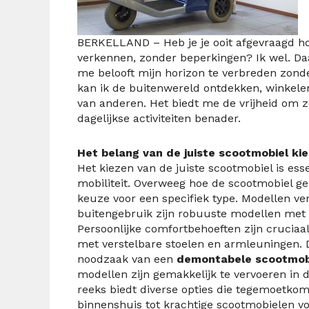
BERKELLAND – Heb je je ooit afgevraagd h
verkennen, zonder beperkingen? Ik wel. Daa
me belooft mijn horizon te verbreden zonde
kan ik de buitenwereld ontdekken, winkelen
van anderen. Het biedt me de vrijheid om z
dagelijkse activiteiten benader.
Het belang van de juiste scootmobiel ki
Het kiezen van de juiste scootmobiel is ess
mobiliteit. Overweeg hoe de scootmobiel geb
keuze voor een specifiek type. Modellen ver
buitengebruik zijn robuuste modellen met gr
Persoonlijke comfortbehoeften zijn cruciaa
met verstelbare stoelen en armleuningen. 
noodzaak van een
demontabele scootmob
modellen zijn gemakkelijk te vervoeren in
reeks biedt diverse opties die tegemoetko
binnenshuis tot krachtige scootmobielen voo