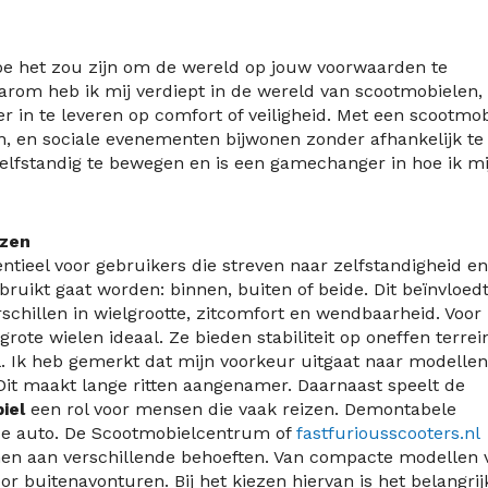
oe het zou zijn om de wereld op jouw voorwaarden te
rom heb ik mij verdiept in de wereld van scootmobielen, 
r in te leveren op comfort of veiligheid. Met een scootmob
, en sociale evenementen bijwonen zonder afhankelijk te 
elfstandig te bewegen en is een gamechanger in hoe ik mi
ezen
entieel voor gebruikers die streven naar zelfstandigheid en
ruikt gaat worden: binnen, buiten of beide. Dit beïnvloed
schillen in wielgrootte, zitcomfort en wendbaarheid. Voor
ote wielen ideaal. Ze bieden stabiliteit op oneffen terrei
l. Ik heb gemerkt dat mijn voorkeur uitgaat naar modellen
Dit maakt lange ritten aangenamer. Daarnaast speelt de
iel
een rol voor mensen die vaak reizen. Demontabele
 de auto. De Scootmobielcentrum of
fastfuriousscooters.nl
men aan verschillende behoeften. Van compacte modellen 
r buitenavonturen. Bij het kiezen hiervan is het belangrij