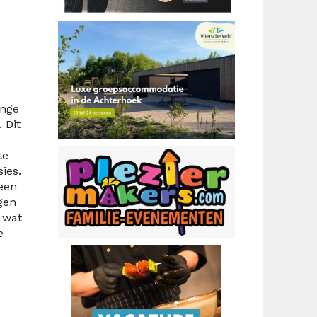
ange
 Dit
s
te
ies.
 een
gen
 wat
e