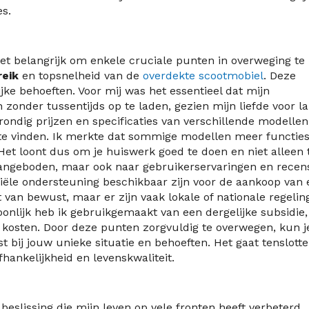
s.
 het belangrijk om enkele cruciale punten in overweging te
reik
en topsnelheid van de
overdekte scootmobiel
. Deze
jke behoeften. Voor mij was het essentieel dat mijn
zonder tussentijds op te laden, gezien mijn liefde voor l
rondig prijzen en specificaties van verschillende modellen.
 te vinden. Ik merkte dat sommige modellen meer functie
Het loont dus om je huiswerk goed te doen en niet alleen 
aangeboden, maar ook naar gebruikerservaringen en recens
nciële ondersteuning beschikbaar zijn voor de aankoop van
t van bewust, maar er zijn vaak lokale of nationale regelin
oonlijk heb ik gebruikgemaakt van een dergelijke subsidie,
e kosten. Door deze punten zorgvuldig te overwegen, kun j
 bij jouw unieke situatie en behoeften. Het gaat tenslotte
hankelijkheid en levenskwaliteit.
beslissing die mijn leven op vele fronten heeft verbeterd.