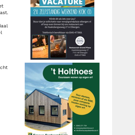
et
ast.
iaal
l
acht