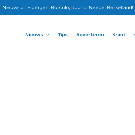
Nieuws uit Eibergen, Borculo, Ruurlo, Neede: Berkelland!
Nieuws
Tips
Adverteren
Krant