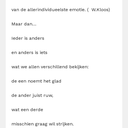
van de
aller
individue
e
l
st
e emotie.
(
W.Kloos
)
Maar dan…
Ieder is anders
en anders is iets
wat we allen verschillend bekijken:
de een noemt het glad
de ander juist ruw,
wat een derde
misschien graag wil strijken.