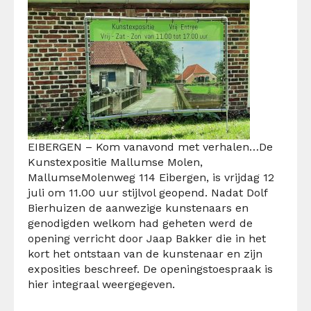
EIBERGEN –
Kom vanavond met verhalen…
De
Kunstexpositie
Mallumse
Molen
,
Mallumse
Molenweg 114 Eibergen
,
is
v
rijdag 12
juli
om
11.00 uur
stijlvol geopend.
Nadat Dolf
Bierhuizen de aanwezige kunstenaars en
genodigden welkom had geheten
werd d
e
opening verricht door Jaap Bakker
die in het
kort
het
ontstaan van de kunstenaar
en zijn
exposities beschreef. De
openingstoespraak is
hier integraal weergegeven
.