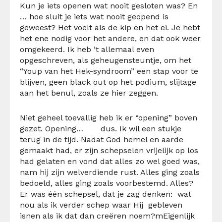
Kun je iets openen wat nooit gesloten was?
En
… hoe sluit je iets wat nooit geopend is
geweest?
Het voelt als de kip en het ei.
Je hebt
het ene nodig voor het andere,
en dat ook weer
omgekeerd.
Ik heb ’t allemaal even
opgeschreven, als geheugensteuntje, om het
“Youp van het Hek-syndroom” een stap voor te
blijven, geen black out op het podium, slijtage
aan het benul, zoals ze hier zeggen.
Niet geheel toevallig heb ik er “opening” boven
gezet.
Opening… dus.
Ik wil een stukje
terug in de tijd.
Nadat God hemel en aarde
gemaakt had,
er zijn schepselen vrijelijk op los
had gelaten
en vond dat alles zo wel goed was,
nam hij zijn welverdiende rust.
Alles ging zoals
bedoeld,
alles ging zoals voorbestemd.
Alles?
Er was één schepsel, dat je zag denken:
wat
nou als ik verder schep waar Hij gebleven
isn
en als ik dat dan creëren noem?m
Eigenlijk