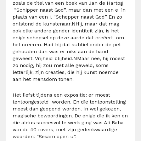
zoals de titel van een boek van Jan de Hartog
“Schipper naast God”, maar dan met een
e
in
plaats van een
i.
“Schepper naast God”
En zo
ontstond de kunstenaar.N
Hij, maar dat mag
ook elke andere gender identiteit zijn, is het
enige schepsel op deze aarde dat creëert om
het creëren.
Had hij dat subtiel onder de pet
gehouden dan was er niks aan de hand
geweest.
Vrijheid blijheid.N
Maar nee, hij moest
zo nodig, hij zou met alle geweld, soms
letterlijk, zijn creaties, die hij
kunst
noemde
aan het mensdom tonen.
Het liefst tijdens een
expositie
:
er moest
tentoongesteld
worden.
En die tentoonstelling
moest dan
geopend
worden.
In wel gekozen,
magische bewoordingen.
De enige die ik ken en
die aldus succesvol te werk ging was Ali Baba
van de 40 rovers, met zijn gedenkwaardige
woorden: “Sesam open u”.