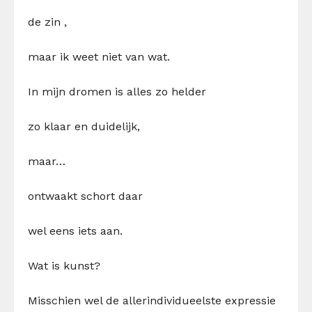
de zin
,
maar ik weet niet van wat.
In mijn dromen is alles zo helder
zo klaar en duidelijk,
maar…
ontwaakt schort daar
wel eens iets aan.
Wat is kunst?
Misschien wel de
aller
individue
e
l
ste
expressie