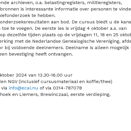
de archieven, o.a. belastingregisters, militieregisters,
e bronnen is interessante informatie over personen te vinde
hiefonderzoek te hebben.
onderzoeksresultaten aan bod. De cursus biedt u de kan
oe te voegen. De eerste les is vrijdag 4 oktober a.s. van
op dezelfde tijden plaats op de vrijdagen 11, 18 en 25 okto
rking met de Nederlandse Genealogische Vereniging, afde
r bij voldoende deelnemers. Deelname is alleen mogelijk
 een bevestiging heeft ontvangen.
 oktober 2024 van 13.30-16.00 uur
en NGV (inclusief cursusmateriaal en koffie/thee)
 via
info@ecal.nu
of via 0314-787078
ek en Liemers, Brewinczaal, eerste verdieping,