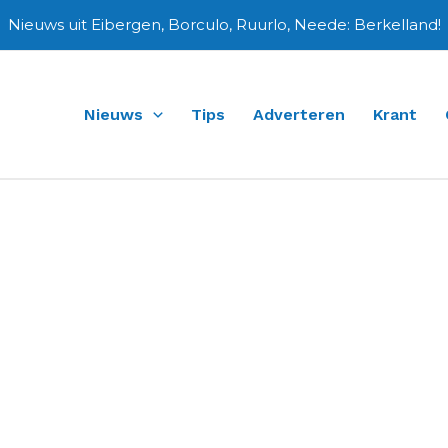
Nieuws uit Eibergen, Borculo, Ruurlo, Neede: Berkelland!
Nieuws
Tips
Adverteren
Krant