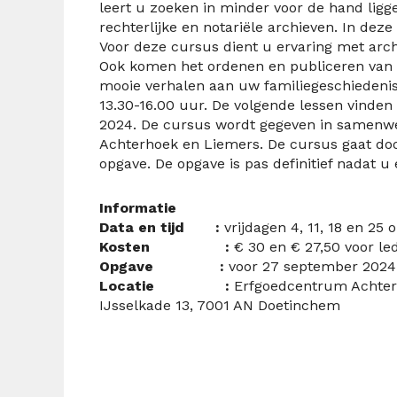
leert u zoeken in minder voor de hand liggen
rechterlijke en notariële archieven. In dez
Voor deze cursus dient u ervaring met arc
Ook komen het ordenen en publiceren van 
mooie verhalen aan uw familiegeschiedenis t
13.30-16.00 uur. De volgende lessen vinden 
2024. De cursus wordt gegeven in samenwe
Achterhoek en Liemers. De cursus gaat doo
opgave. De opgave is pas definitief nadat u
Informatie
Data en tijd :
vrijdagen 4, 11, 18 en 25
Kosten :
€ 30 en € 27,50 voor led
Opgave :
voor 27 september 2024
Locatie :
Erfgoedcentrum Achterho
IJsselkade 13, 7001 AN Doetinchem