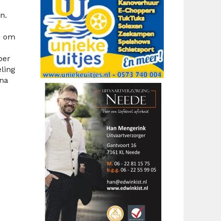
n.
s om
ber
ling
 na