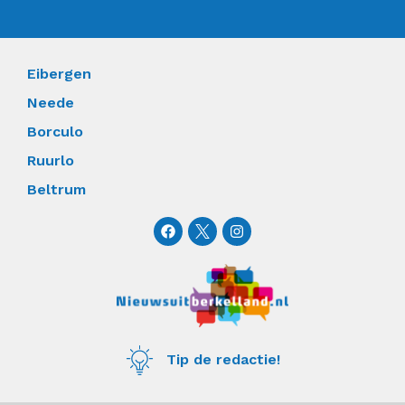
Eibergen
Neede
Borculo
Ruurlo
Beltrum
F
I
a
n
c
s
e
t
b
a
o
g
o
r
k
a
m
Tip de redactie!