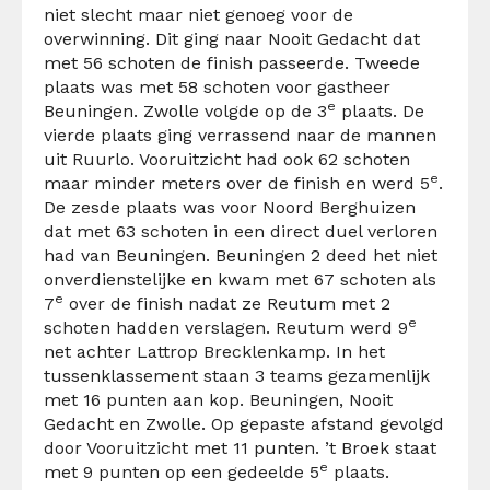
niet slecht maar niet genoeg voor de
overwinning. Dit ging naar Nooit Gedacht dat
met 56 schoten de finish passeerde. Tweede
plaats was met 58 schoten voor gastheer
e
Beuningen. Zwolle volgde op de 3
plaats. De
vierde plaats ging verrassend naar de mannen
uit Ruurlo. Vooruitzicht had ook 62 schoten
e
maar minder meters over de finish en werd 5
.
De zesde plaats was voor Noord Berghuizen
dat met 63 schoten in een direct duel verloren
had van Beuningen. Beuningen 2 deed het niet
onverdienstelijke en kwam met 67 schoten als
e
7
over de finish nadat ze Reutum met 2
e
schoten hadden verslagen. Reutum werd 9
net achter Lattrop Brecklenkamp. In het
tussenklassement staan 3 teams gezamenlijk
met 16 punten aan kop. Beuningen, Nooit
Gedacht en Zwolle. Op gepaste afstand gevolgd
door Vooruitzicht met 11 punten. ’t Broek staat
e
met 9 punten op een gedeelde 5
plaats.