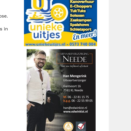
pse.
s in