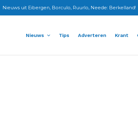
Nieuws uit Eibergen, Borculo, Ruurlo, Neede: Berkelland!
Nieuws
Tips
Adverteren
Krant