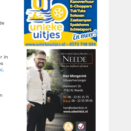
de
r in
es
nl
.
n