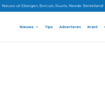
Nieuws uit Eibergen, Borculo, Ruurlo, Neede: Berkelland!
Nieuws
Tips
Adverteren
Krant