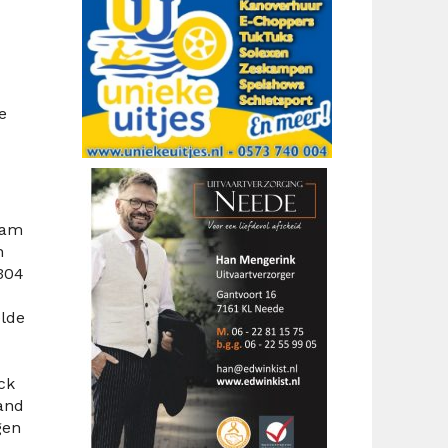
e
eam
n
 304
elde
ck
and
gen