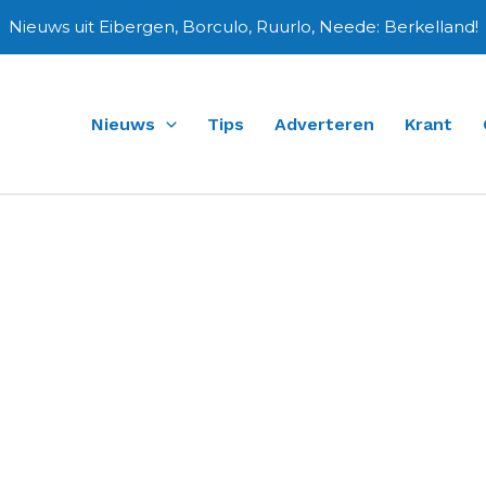
Nieuws uit Eibergen, Borculo, Ruurlo, Neede: Berkelland!
Nieuws
Tips
Adverteren
Krant