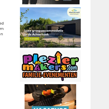
ed
am
en