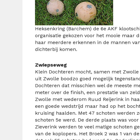
Heksenkring
(Barchem)
de
6
e
AKF
klootsch
organisatie gekozen voor
het mooie maar 
haar
meerdere erkennen in de mannen van
dichterbij komen.
Zwiepseweg
Klein Dochteren mocht, samen met Zwolle 
uit Zwolle boodzo goed mogelijk tegenstan
Dochteren dat misschien wel de meeste mete
meter over de finish, een prestatie van ze
Zwolle met wederom Ruud Reijerink in haar
een goede wedstrijd maar had op het bocht
kruising haalden. Met 47 schoten werden z
schoten 5
e
werd. De derde plaats was voor
Zieverink werden te veel matige schoten g
van de koplopers. Het Broek 2 was 1 van de