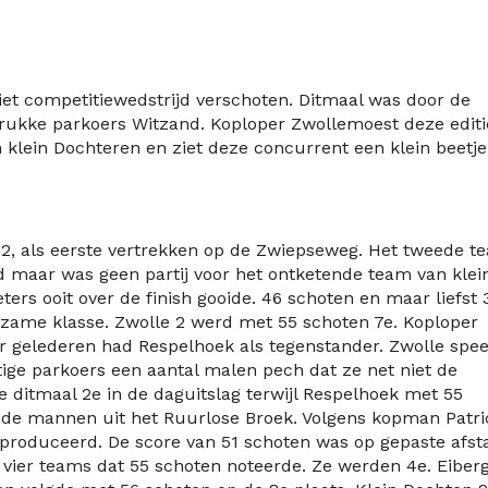
iet
competitie
wedstrijd verschoten.
Ditmaal
was door de
drukke
parkoers
Witzand
.
Koploper
Zwolle
moest deze editi
 klein Dochteren
en ziet deze concurrent
een klein beetje
2, als eerste vertrekken op de Zwiepseweg. Het tweede t
d maar was geen partij voor het ontketende team van klei
rs ooit over de finish gooide. 46 schoten en maar liefst
ldzame klasse. Zwolle 2 werd met 55 schoten 7
e
. Koploper
 gelederen had Respelhoek als tegenstander. Zwolle spe
ige parkoers een aantal malen pech dat ze net niet de
e ditmaal 2
e
in de daguitslag terwijl Respelhoek met 55
 de mannen uit het Ruurlose Broek. Volgens kopman Patri
eproduceerd. De score van 51 schoten was op gepaste afst
 vier teams dat 55 schoten noteerde. Ze werden 4
e
. Eiber