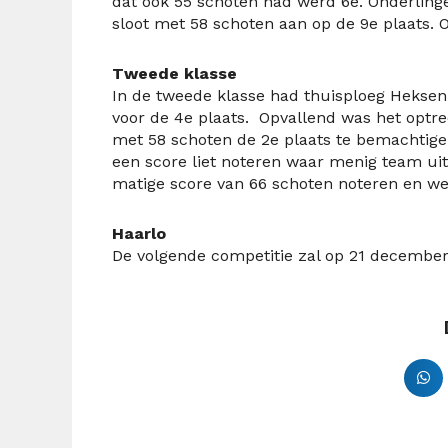
dat ook 55 schoten had werd 6
e
. Onderling
sloot met 58 schoten aan op de 9
e
plaats. 
Tweede klasse
In de tweede klasse had thuisploeg Heksen
voor de 4
e
plaats. Opvallend was het optred
met 58 schoten de 2
e
plaats te bemachtige
een score liet noteren waar menig team uit 
matige score van 66 schoten noteren en we
Haarlo
De volgende competitie zal op 21 december