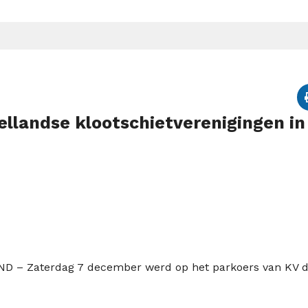
ellandse klootschietverenigingen in
ND – Z
aterdag
7
dec
ember
werd op
het parkoers van
KV