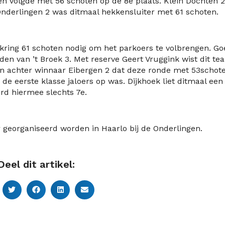
en volgde met 56 schoten op de 8
e
plaats. Klein Dochten 2
Onderlingen 2 was ditmaal hekkensluiter met 61 schoten.
kring 61 schoten nodig om het parkoers te volbrengen. Go
en van ’t Broek 3. Met reserve Geert Vruggink wist dit te
n achter winnaar Eibergen 2 dat deze ronde met 53schot
de eerste klasse jaloers op was. Dijkhoek liet ditmaal een
rd hiermee slechts 7
e
.
 georganiseerd worden in Haarlo bij de Onderlingen.
Deel dit artikel: