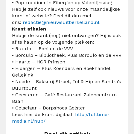
• Pop-up diner in Eibergen op Valentijnsdag
Heb je zelf ook nieuws voor onze maandelijkse
krant of website? Deel dit dan met
ons:
redactie@nieuwsuitberkelland.nl
.
Krant afhalen
Heb je de krant (nog) niet ontvangen? Hij is ook
af te halen op de volgende plekken:
• Ruurlo – Boni en de VVV
• Borculo – Bibliotheek, Plus Borculo en de VVV
• Haarlo – HCR Prinsen
• Eibergen – Plus Koenders en Boekhandel
Gellekink
• Neede – Bakkerij Stroet, Tof & Hip en Sandra’s
Buurtpunt
• Geesteren – Café Restaurant Zalencentrum
Baan
• Gelselaar – Dorpshoes Gelster
Lees hier de krant digitaal:
http://fulltime-
media.nl/nub/
Deel dit artikel: