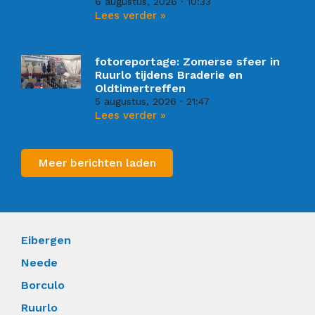
6 augustus, 2026
10:33
Lees verder »
fotoreportage: Zomerse sfeer in
Ruurlo tijdens Braderie en
Oldtimertreffen
5 augustus, 2026
21:47
Lees verder »
Meer berichten laden
Eibergen
Neede
Borculo
Ruurlo