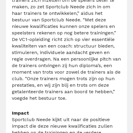
trainers zich inzetten om de spelers beter te
maken, zo zet Sportclub Neede zich in om
haar trainers te ontwikkelen,” aldus het
bestuur van Sportclub Neede. “Met deze
nieuwe kwalificaties kunnen onze spelers en
speelsters rekenen op nog betere trainingen.”
De VC1-opleiding richt zich op vier essentiële
kwaliteiten van een coach: structuur bieden,
stimuleren, individuele aandacht geven en
regie overdragen. Na een persoonlijke pitch van
de trainers ontvingen zij hun diploma’s, een
moment van trots voor zowel de trainers als de
club. “Onze trainers mogen trots zijn op hun
prestaties, en wij zijn blij en trots om deze
getalenteerde trainers aan boord te hebben,”
voegde het bestuur toe.
Impact
Sportclub Neede kijkt uit naar de positieve
impact die deze nieuwe kwalificaties zullen
hebben op de trainingen en de verdere