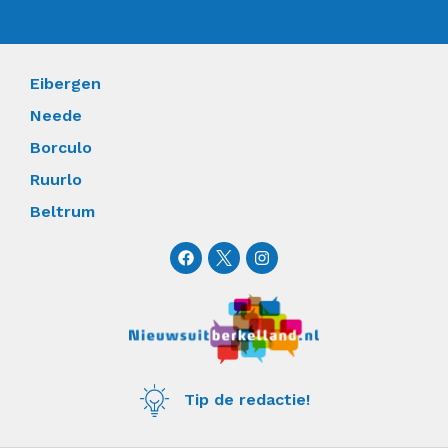
Eibergen
Neede
Borculo
Ruurlo
Beltrum
F
I
a
n
c
s
e
t
b
a
o
g
o
r
k
a
m
Tip de redactie!