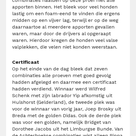
combinaties haalden op deze proef niet alle
apporten binnen. Het bleek voor veel honden
lastig om een foam-eend te vinden die ergens
midden op een vijver lag, terwijl er op de weg
daarnaartoe al meerdere apporten gevallen
waren, maar door de drijvers al opgeraapt
waren. Hierdoor kregen de honden veel valse
valplekken, die velen niet konden weerstaan.
Certificaat
Op het einde van de dag bleek dat zeven
combinaties alle proeven met goed gevolg
hadden afgelegd en daarmee een certificaat
hadden verdiend. Winnaar werd Wilfred
Schenk met zijn labrador Yip afkomstig uit
Hulshorst (Gelderland), de tweede plek was
voor de winnaar van vorig jaar, Joep Brosky uit
Breda met de golden Didas. Ook de derde plek
was voor een golden, namelijk Bridget van
Dorothee Jacobs uit het Limburgse Bunde. Van
de Achterhoekse combinaties wist alleen Pippa