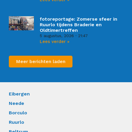
fotoreportage: Zomerse sfeer in
Ruurlo tijdens Braderie en
Oldtimertreffen
5 augustus, 2026
21:47
Lees verder »
Meer berichten laden
Eibergen
Neede
Borculo
Ruurlo
Beltrum