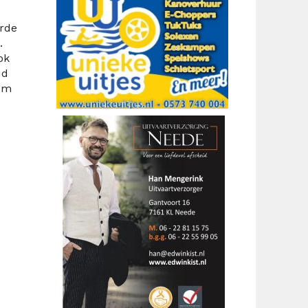
erde
.
ok
ud
60m