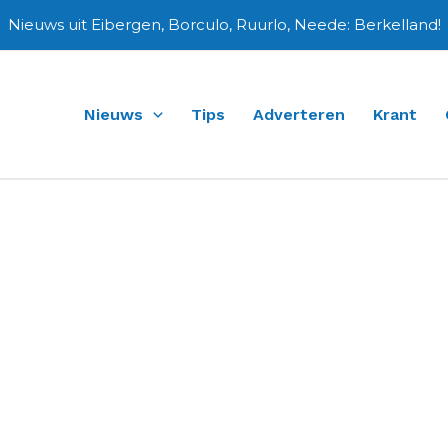
Nieuws uit Eibergen, Borculo, Ruurlo, Neede: Berkelland!
Nieuws
Tips
Adverteren
Krant