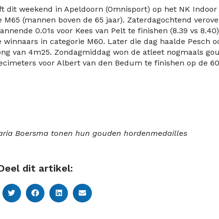
t dit weekend in Apeldoorn (Omnisport) op het NK Indoor
ie M65 (mannen boven de 65 jaar). Zaterdagochtend verov
nnende 0.01s voor Kees van Pelt te finishen (8.39 vs 8.40)
 winnaars in categorie M60. Later die dag haalde Pesch o
prong van 4m25. Zondagmiddag won de atleet nogmaals go
decimeters voor Albert van den Bedum te finishen op de 
n Maria Boersma tonen hun gouden hordenmedailles
Deel dit artikel: