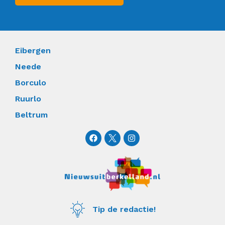
Eibergen
Neede
Borculo
Ruurlo
Beltrum
F
I
a
n
c
s
e
t
b
a
o
g
o
r
k
a
m
Tip de redactie!