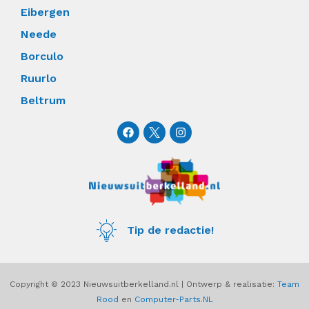
Eibergen
Neede
Borculo
Ruurlo
Beltrum
F
I
a
n
c
s
e
t
b
a
o
g
o
r
k
a
m
Tip de redactie!
Copyright © 2023 Nieuwsuitberkelland.nl | Ontwerp & realisatie:
Team
Rood
en
Computer-Parts.NL