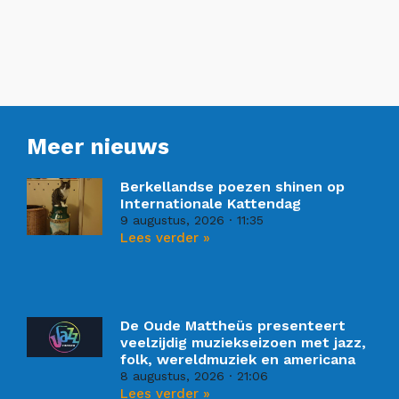
Meer nieuws
Berkellandse poezen shinen op
Internationale Kattendag
9 augustus, 2026
11:35
Lees verder »
De Oude Mattheüs presenteert
veelzijdig muziekseizoen met jazz,
folk, wereldmuziek en americana
8 augustus, 2026
21:06
Lees verder »