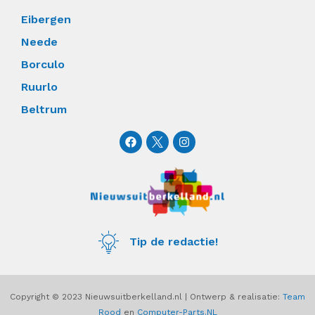
Eibergen
Neede
Borculo
Ruurlo
Beltrum
F
I
a
n
c
s
e
t
b
a
o
g
o
r
k
a
m
Tip de redactie!
Copyright © 2023 Nieuwsuitberkelland.nl | Ontwerp & realisatie:
Team
Rood
en
Computer-Parts.NL