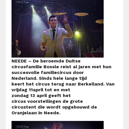
NEEDE
– De beroemde Duitse
circusfamilie
Bossle
reist al jaren met hun
succesvolle familiecircus door
Nederland.
Sinds hele lange tijd
keert
het
c
ircus terug naar
Berkelland.
Van
vrijdag
11
april
tot en met
zondag
13
april
geeft
het
circus
voorstellingen
de grote
circustent
die wordt opgebouwd
de
Oranjelaan in Neede.