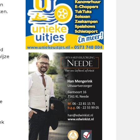
en
ken.
id
ijze
e
ek