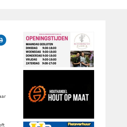
aar
oft