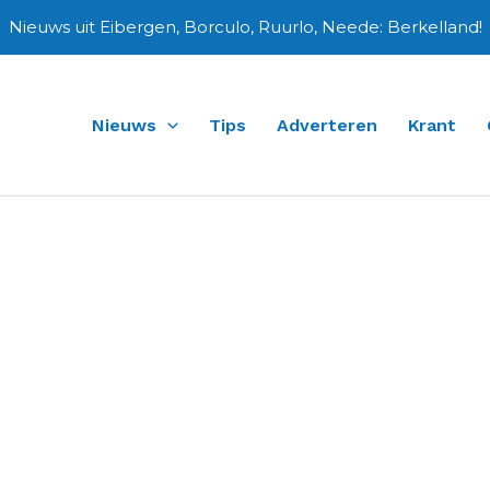
Nieuws uit Eibergen, Borculo, Ruurlo, Neede: Berkelland!
Nieuws
Tips
Adverteren
Krant