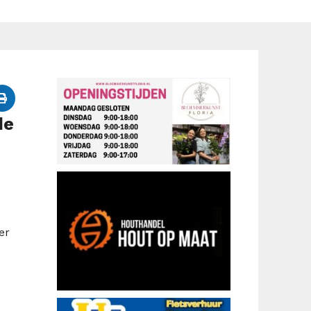
de
er