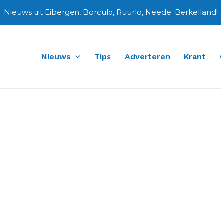
Nieuws uit Eibergen, Borculo, Ruurlo, Neede: Berkelland!
Nieuws
Tips
Adverteren
Krant