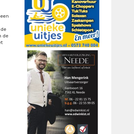
 een
 de
n de
et