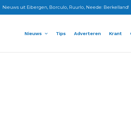
Nieuws uit Eibergen, Borculo, Ruurlo, Neede: Berkelland!
Nieuws
Tips
Adverteren
Krant