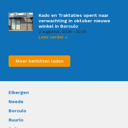
Kado en Traktaties opent naar
verwachting in oktober nieuwe
winkel in Borculo
3 augustus, 2026
20:30
Lees verder »
Meer berichten laden
Eibergen
Neede
Borculo
Ruurlo