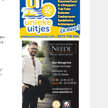
den
rt
!”
!”