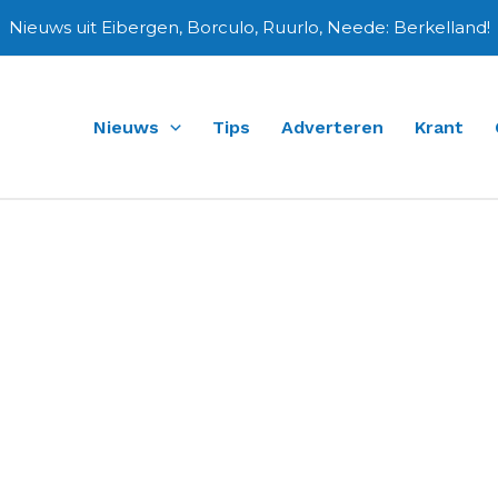
Nieuws uit Eibergen, Borculo, Ruurlo, Neede: Berkelland!
Nieuws
Tips
Adverteren
Krant