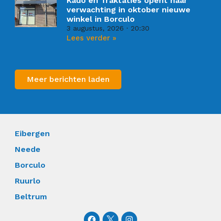
Kado en Traktaties opent naar
verwachting in oktober nieuwe
winkel in Borculo
3 augustus, 2026
20:30
Lees verder »
Meer berichten laden
Eibergen
Neede
Borculo
Ruurlo
Beltrum
F
I