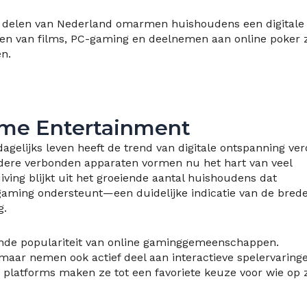
 delen van Nederland omarmen huishoudens een digitale
amen van films, PC-gaming en deelnemen aan online poker z
n.
me Entertainment
agelijks leven heeft de trend van digitale ontspanning ver
ndere verbonden apparaten vormen nu het hart van veel
ing blijkt uit het groeiende aantal huishoudens dat
 gaming ondersteunt—een duidelijke indicatie van de bred
g.
iende populariteit van online gaminggemeenschappen.
aar nemen ook actief deel aan interactieve spelervaringe
 platforms maken ze tot een favoriete keuze voor wie op 