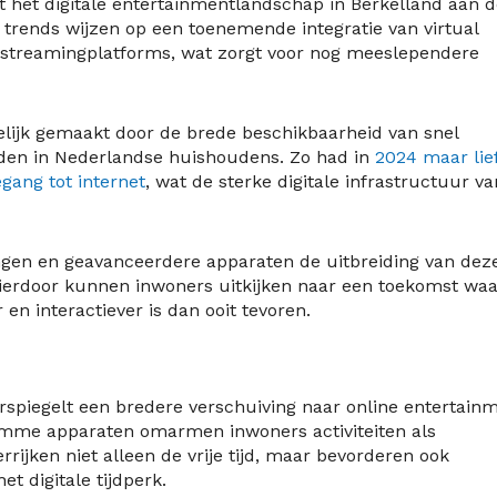
at het digitale entertainmentlandschap in Berkelland aan 
rends wijzen op een toenemende integratie van virtual
n streamingplatforms, wat zorgt voor nog meeslependere
gelijk gemaakt door de brede beschikbaarheid van snel
rden in Nederlandse huishoudens. Zo had in
2024 maar lie
ang tot internet
, wat de sterke digitale infrastructuur va
ingen en geavanceerdere apparaten de uitbreiding van dez
 Hierdoor kunnen inwoners uitkijken naar een toekomst waa
 en interactiever is dan ooit tevoren.
erspiegelt een bredere verschuiving naar online entertainm
limme apparaten omarmen inwoners activiteiten als
rijken niet alleen de vrije tijd, maar bevorderen ook
 digitale tijdperk.