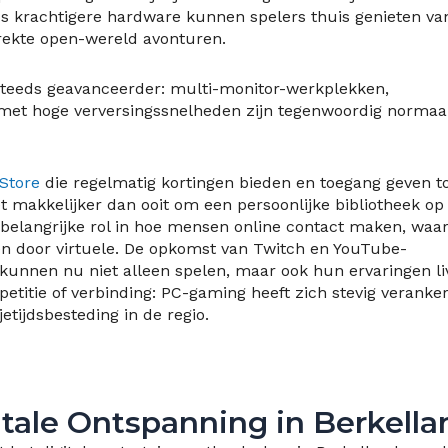
s krachtigere hardware kunnen spelers thuis genieten va
trekte open-wereld avonturen.
steeds geavanceerder: multi-monitor-werkplekken,
t hoge verversingssnelheden zijn tegenwoordig normaal
Store
die regelmatig kortingen bieden en toegang geven t
makkelijker dan ooit om een persoonlijke bibliotheek op 
elangrijke rol in hoe mensen online contact maken, waar
n door virtuele. De opkomst van Twitch en YouTube-
unnen nu niet alleen spelen, maar ook hun ervaringen li
etitie of verbinding: PC-gaming heeft zich stevig veranke
jetijdsbesteding in de regio.
tale Ontspanning in Berkella