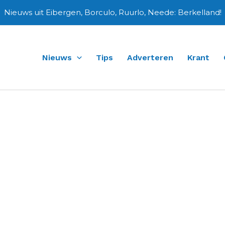
Nieuws uit Eibergen, Borculo, Ruurlo, Neede: Berkelland!
Nieuws
Tips
Adverteren
Krant