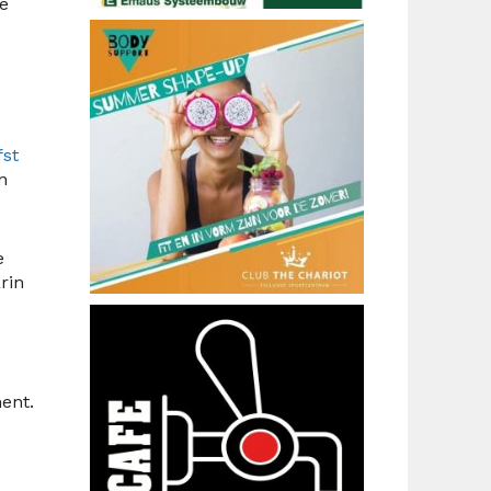
de
fst
n
e
rin
ent.