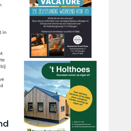
n
 in
ot
te
bij
ve
rd
nd