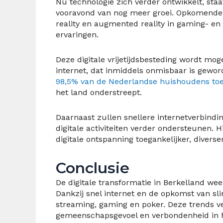
Nu technologie zich verder ontwikkelt, sta
vooravond van nog meer groei. Opkomende t
reality en augmented reality in gaming- e
ervaringen.
Deze digitale vrijetijdsbesteding wordt mo
internet, dat inmiddels onmisbaar is gewo
98,5% van de Nederlandse huishoudens toeg
het land onderstreept.
Daarnaast zullen snellere internetverbind
digitale activiteiten verder ondersteunen.
digitale ontspanning toegankelijker, diverser
Conclusie
De digitale transformatie in Berkelland we
Dankzij snel internet en de opkomst van s
streaming, gaming en poker. Deze trends ver
gemeenschapsgevoel en verbondenheid in het