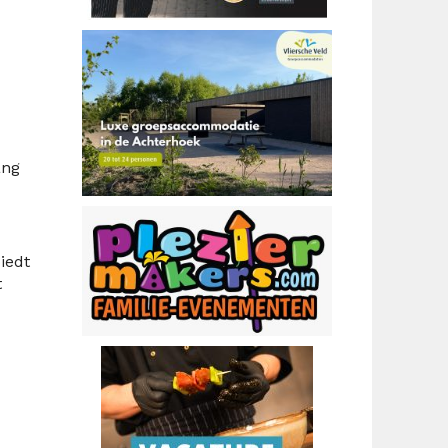
ang
iedt
t