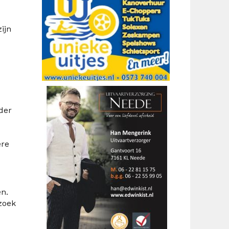
ijn
der
ere
n.
zoek