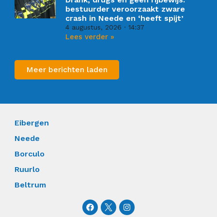
bestuurder veroorzaakt zware
crash in Neede en ‘heeft spijt’
4 augustus, 2026
14:37
Lees verder »
Meer berichten laden
Eibergen
Neede
Borculo
Ruurlo
Beltrum
F
I
a
n