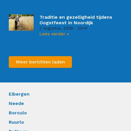
Traditie en gezelligheid tijdens
Oogstfeest in Noordijk
2 augustus, 2026
20:41
Lees verder »
Meer berichten laden
Eibergen
Neede
Borculo
Ruurlo