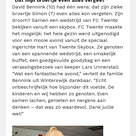
“Dat mijn broertje even alles vergeet”
David Bennink (10) had één wens: dat zijn zieke
broertje Simon (7) even alles kon vergeten. Zijn
droom? Samen een wedstrijd van FC Twente
bekijken vanuit een skybox. FC Twente maakte
het mogelijk: het hele gezin werd uitgenodigd
voor een mooie avond vanuit de speciaal
ingerichte Hart van Twente Skybox. Ze genoten
van een spannende wedstrijd, een smakelijk
buffet, een goedgevulde goodybag en een
verassingsbezoek van keeper Lars Unnerstall.
“Wat een fantastische avond,” vertelt de familie
Bennink uit Winterswijk dankbaar. “Echt
onbeschrijfelijk hoe bijzonder dit voelde. De
kinderen en wij hebben zo genoten. Even
samen lachen, genieten en nergens aan
denken – dat was zó waardevol. Dank jullie
wel!”