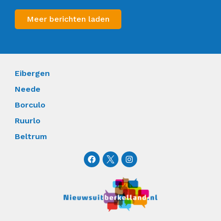
Meer berichten laden
Eibergen
Neede
Borculo
Ruurlo
Beltrum
F
I
a
n
c
s
e
t
b
a
o
g
o
r
k
a
m