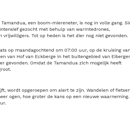
Tamandua, een boom-miereneter, is nog in volle gang. Si
r intensief gezocht met behulp van warmtedrones,
rijwilligers. Tot op heden is het dier nog niet gevonden.
aats op maandagochtend om 07:00 uur, op de kruising va
n van Hof van Eckberge in het buitengebied van Eibergen
dier gevonden. Omdat de Tamandua zich mogelijk heeft
root.
jft, wordt opgeroepen om alert te zijn. Wandelen of fietsen
eer ogen, hoe groter de kans op een nieuwe waarneming.
ur.