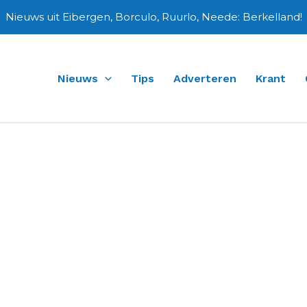
Nieuws uit Eibergen, Borculo, Ruurlo, Neede: Berkelland!
Nieuws
Tips
Adverteren
Krant