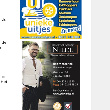
nds
n de
.
 in
 Het