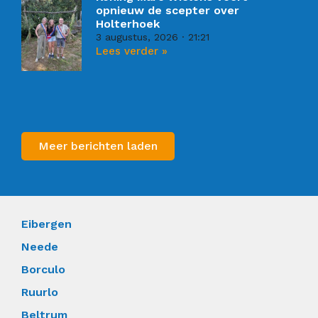
opnieuw de scepter over
Holterhoek
3 augustus, 2026
21:21
Lees verder »
Meer berichten laden
Eibergen
Neede
Borculo
Ruurlo
Beltrum