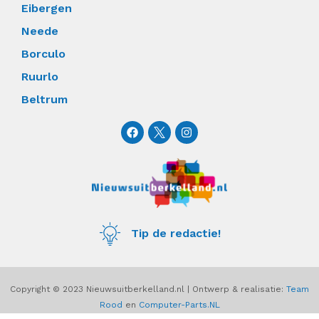
Eibergen
Neede
Borculo
Ruurlo
Beltrum
F
I
a
n
c
s
e
t
b
a
o
g
o
r
k
a
m
Tip de redactie!
Copyright © 2023 Nieuwsuitberkelland.nl | Ontwerp & realisatie:
Team
Rood
en
Computer-Parts.NL