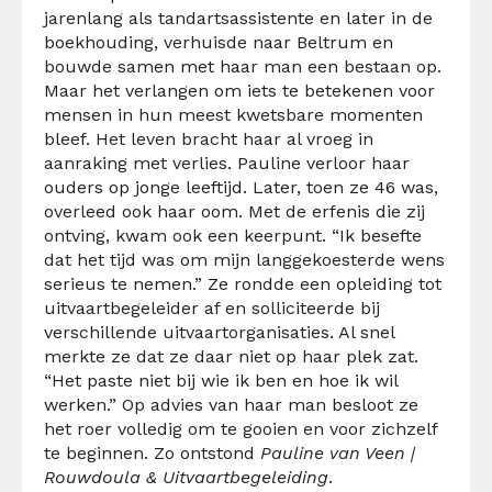
jarenlang als tandartsassistente en later in de
boekhouding, verhuisde naar Beltrum en
bouwde samen met haar man een bestaan op.
Maar het verlangen om iets te betekenen voor
mensen in hun meest kwetsbare momenten
bleef. Het leven bracht haar al vroeg in
aanraking met verlies. Pauline verloor haar
ouders op jonge leeftijd. Later, toen ze 46 was,
overleed ook haar oom. Met de erfenis die zij
ontving, kwam ook een keerpunt. “Ik besefte
dat het tijd was om mijn langgekoesterde wens
serieus te nemen.” Ze rondde een opleiding tot
uitvaartbegeleider af en solliciteerde bij
verschillende uitvaartorganisaties. Al snel
merkte ze dat ze daar niet op haar plek zat.
“Het paste niet bij wie ik ben en hoe ik wil
werken.” Op advies van haar man besloot ze
het roer volledig om te gooien en voor zichzelf
te beginnen. Zo ontstond
Pauline van Veen |
Rouwdoula & Uitvaartbegeleiding
.