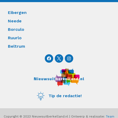
Eibergen
Neede
Borculo
Ruurlo
Beltrum
F
I
a
n
c
s
e
t
b
a
o
g
o
r
k
a
m
Tip de redactie!
Copyright © 2023 Nieuwsuitberkelland.nl | Ontwerp & realisatie:
Team