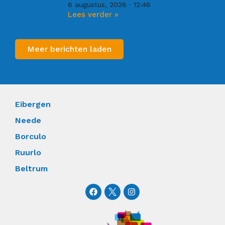
6 augustus, 2026
12:46
Lees verder »
Meer berichten laden
Eibergen
Neede
Borculo
Ruurlo
Beltrum
F
I
a
n
c
s
e
t
b
a