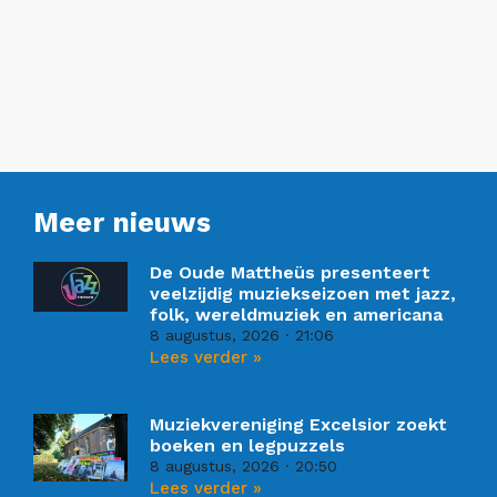
Meer nieuws
De Oude Mattheüs presenteert
veelzijdig muziekseizoen met jazz,
folk, wereldmuziek en americana
8 augustus, 2026
21:06
Lees verder »
Muziekvereniging Excelsior zoekt
boeken en legpuzzels
8 augustus, 2026
20:50
Lees verder »