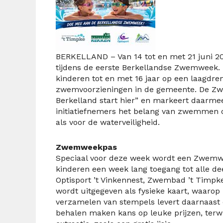
BERKELLAND – Van 14 tot en met 21 juni 202
tijdens de eerste Berkellandse Zwemweek. 
kinderen tot en met 16 jaar op een laagdr
zwemvoorzieningen in de gemeente.
De Zw
Berkelland start hier” en markeert daarmee
initiatiefnemers het belang van zwemmen o
als voor de waterveiligheid.
Zwemweekpas
Speciaal voor deze week wordt een Zwemwe
kinderen een week lang toegang tot alle d
Optisport ’t Vinkennest, Zwembad ’t Tim
wordt uitgegeven als fysieke kaart, waarop
verzamelen van stempels levert daarnaast 
behalen maken kans op leuke prijzen, terwi