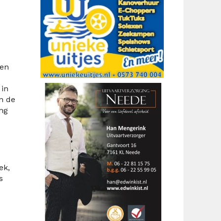
den
in
n de
ng
ek,
s