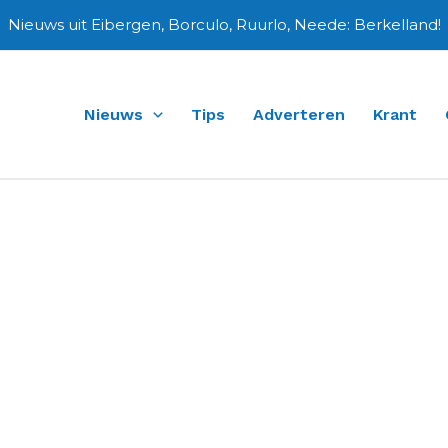
Nieuws uit Eibergen, Borculo, Ruurlo, Neede: Berkelland!
Nieuws
Tips
Adverteren
Krant