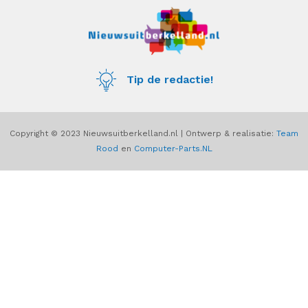
e
t
b
a
o
g
o
r
k
a
m
Tip de redactie!
Copyright © 2023 Nieuwsuitberkelland.nl | Ontwerp & realisatie:
Team
Rood
en
Computer-Parts.NL