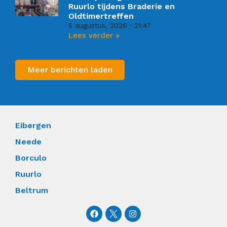
Ruurlo tijdens Braderie en
Oldtimertreffen
5 augustus, 2026
21:47
Lees verder »
Meer berichten laden
Eibergen
Neede
Borculo
Ruurlo
Beltrum
F
I
a
n
c
s