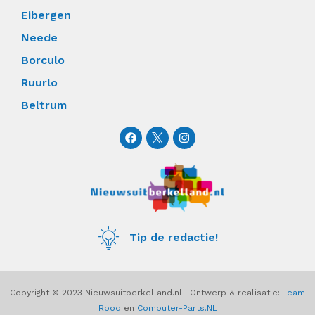
Eibergen
Neede
Borculo
Ruurlo
Beltrum
F
I
a
n
c
s
e
t
b
a
o
g
o
r
k
a
m
Tip de redactie!
Copyright © 2023 Nieuwsuitberkelland.nl | Ontwerp & realisatie:
Team
Rood
en
Computer-Parts.NL