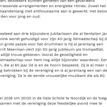
ten. Bezoekers kunnen genieten van een gevarieerd
rassende arrangementen en energieke ritmes. Zowel het
maandenlang met enthousiasme aan is gewerkt. Het beloo
den voor jong en oud.
steed aan drie bijzondere jubilarissen die al tientallen ja
nink wordt gehuldigd voor zijn 40-jarig lidmaatschap bij 
 en grote passie voor het drummen is hij al jarenlang een
rit Meerman viert zijn 50-jarig jubileum als trompettist.
altijd trouw gebleven. Vooral de gezelligheid en
idmaatschap voor hem nog altijd bijzonder waardevol. Ee
, die al 60 jaar lid is en de hoorn bespeeld. Zij is al meer
erg betrokken bij de vereniging en is al jarenlang een van d
reniging. Ze is de eerste vrouwelijke muzikant die als 60
ei 2026 om 20:00 in de Oale Schole te Noordijk en de toe
 samen met de vereniging deze feestelijke avond mee te