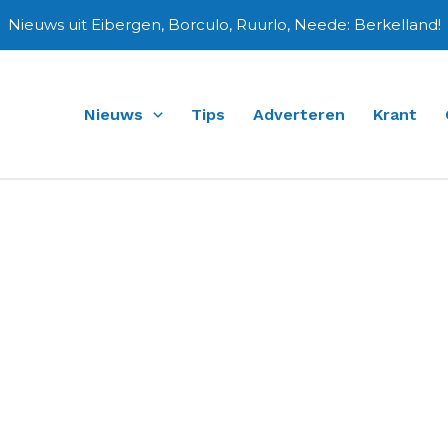
Nieuws uit Eibergen, Borculo, Ruurlo, Neede: Berkelland!
Nieuws
Tips
Adverteren
Krant