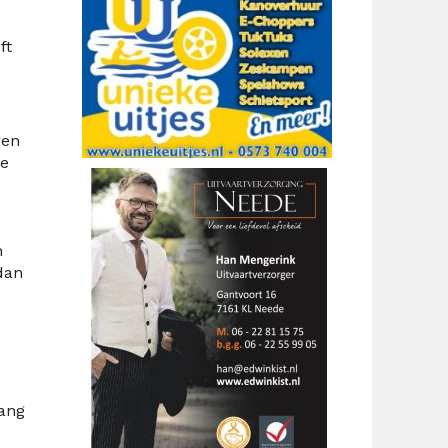
ft
ren
de
n
 dan
e
gang