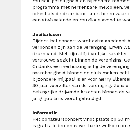
muziek, gezelligheid en bijzondere momen
programma met herkenbare melodieën, ver
orkest als de drumband laten horen waar 
een afwisselende en muzikale avond te wor
Jubilarissen
Tijdens het concert wordt extra aandacht be
verbonden zijn aan de vereniging. Erwin Wa
drumband. Met zijn altijd vrolijke karakter
vertrouwd gezicht binnen de vereniging. Ger
Ondanks een verhuizing is hij de vereniging 
saamhorigheid binnen de club maken het l
bijzondere mijlpaal is er voor Gerry Elbersen
30 jaar voorzitter van de vereniging. Ze is 
belangrijke drijvende krachten binnen de ve
jarig jubilaris wordt gehuldigd.
Informatie
Het donateursconcert vindt plaats op 30 m
is gratis. Iedereen is van harte welkom om