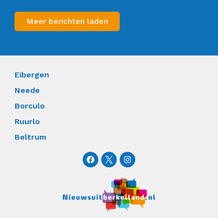
Meer berichten laden
Eibergen
Neede
Borculo
Ruurlo
Beltrum
F
I
a
n
c
s
e
t
b
a
o
g
o
r
k
a
m