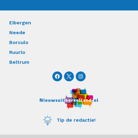
Eibergen
Neede
Borculo
Ruurlo
Beltrum
F
I
a
n
c
s
e
t
b
a
o
g
o
r
k
a
m
Tip de redactie!