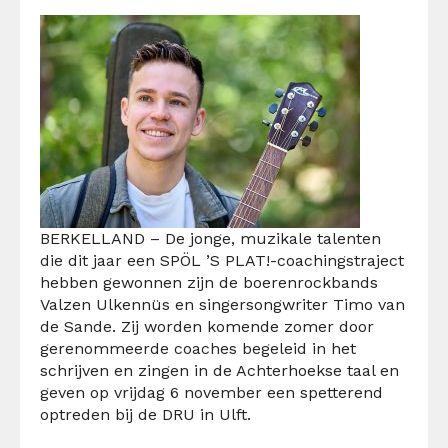
BERKELLAND –
De jonge, muzikale talenten
die
dit jaar een SPÖL
’S
PLAT!-coachingstraject
hebben gewonnen
zijn de boerenrockbands
V
alz
en
Ulkennüs
en
singersongwriter
Timo van
de Sande.
Zij worden komende zomer door
gerenommeerde coaches begeleid in het
schrijven en zingen in de Achterhoekse taal
en
geven op vrijdag
6 november een spetterend
optreden bij de DRU in Ulft.