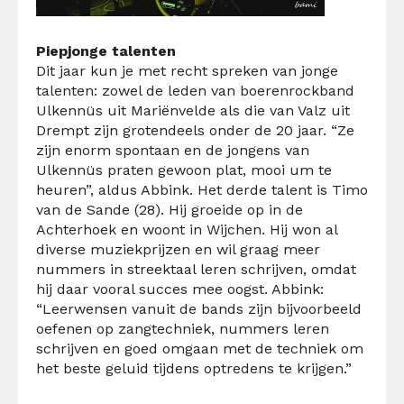
Piepjonge talenten
Dit jaar kun je met recht spreken van jonge
talenten: zowel de leden van boerenrockband
Ulkennüs
uit Mariënvelde als die van
V
alz
uit
Drempt zijn
grotendeels
onder de
20
jaar. “Ze
zijn enorm spontaan en de jongens van
Ulkennüs
praten gewoon plat,
mooi
um
te
heuren
”, aldus Abbink. Het derde talent is Timo
van de Sande (28). Hij
groeide op in de
Achterhoek en
woont in Wijchen. Hij won al
diverse muziekprijzen en wil graag
meer
nummers in streektaal leren schrijven, omdat
hij
daar
vooral succes mee
oogst.
Abbink:
“Leerwensen vanuit de bands zijn bijvoorbeeld
oefenen op zangtechniek,
nummers leren
schrijven en
goed omgaan met de techniek om
het beste geluid tijdens optredens te krijgen.”