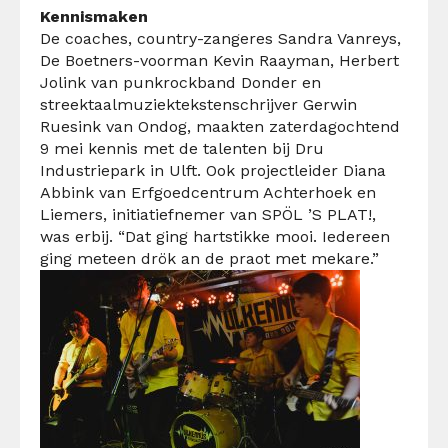
Kennismaken
De coaches,
country-zangeres Sandra Vanreys,
De
Boetners
-voorman Kevin
Raayman
, Herbert
Jolink van punkrockband Donder en
streektaalmuziek
tekstenschrijver Gerwin
Ruesink van
Ondog
,
maakten
zaterdagochtend
9 mei
kennis met de talenten
bij
Dru
Industriepark in Ulft
. O
ok projectleider Diana
Abbink van Erfgoedcentrum Achterhoek en
Liemers, initiatiefnemer van SPÖL
’S
PLAT!,
was erbij.
“Dat ging hartstikke mooi. Iedereen
ging meteen
drök
an de
praot
met
mekare
.”