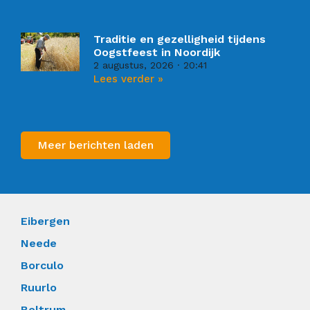
Traditie en gezelligheid tijdens
Oogstfeest in Noordijk
2 augustus, 2026
20:41
Lees verder »
Meer berichten laden
Eibergen
Neede
Borculo
Ruurlo
Beltrum