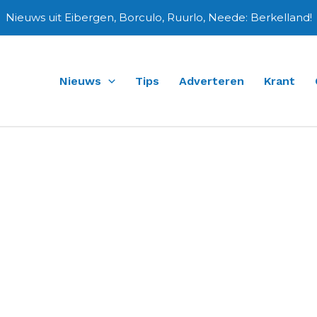
Nieuws uit Eibergen, Borculo, Ruurlo, Neede: Berkelland!
Nieuws
Tips
Adverteren
Krant