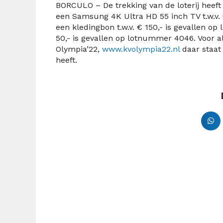
BORCULO – De trekking van de loterij heeft
een Samsung 4K Ultra HD 55 inch TV t.w.v. 
een kledingbon t.w.v. € 150,- is gevallen o
50,- is gevallen op lotnummer 4046. Voor al
Olympia’22,
www.kvolympia22.nl
daar staat
heeft.