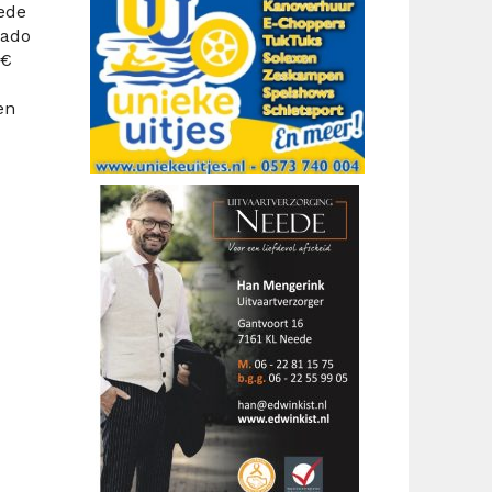
ede
kado
 €
en